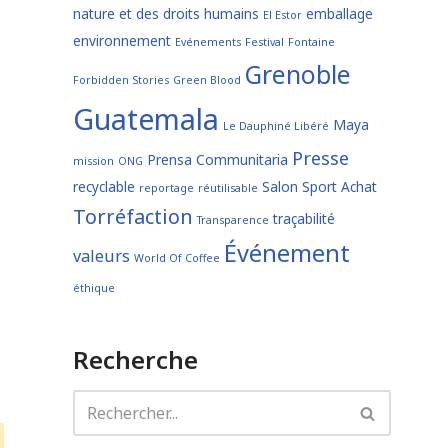
nature et des droits humains
emballage
El Estor
environnement
Evénements
Festival
Fontaine
Grenoble
Forbidden Stories
Green Blood
Guatemala
Maya
Le Dauphiné Libéré
Presse
Prensa Communitaria
mission
ONG
recyclable
Salon
Sport Achat
reportage
réutilisable
Torréfaction
traçabilité
Transparence
Événement
valeurs
World Of Coffee
éthique
Recherche