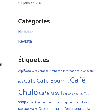
13 janvier, 2026
Catégories
Noticias
Revista
Étiquettes
el
AlpExpo
Alta Verapaz
Amnestie Internationale
Anacafé
Café
Café Boum !
Café
b2b
Chulo
Café Móvil
coffee
Carlos Choc
shop
coffret cadeau
commerce équitable
coulisses
Droits humains
Défenseur de la
Documentaire