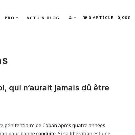
0 ARTICLE
0,00€
PRO
ACTU & BLOG
MON
COMPTE
ns
, qui n’aurait jamais dû être
tre pénitentiaire de Cobán après quatre années
on pour bonne conduite. Si sa libération est une