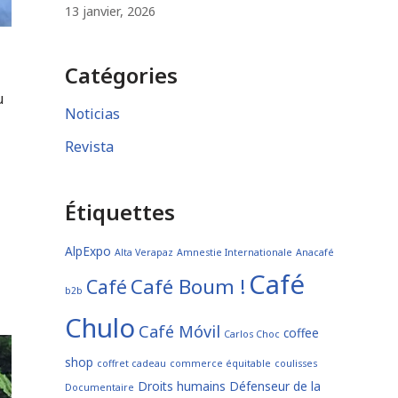
13 janvier, 2026
Catégories
u
Noticias
Revista
Étiquettes
AlpExpo
Alta Verapaz
Amnestie Internationale
Anacafé
Café
Café Boum !
Café
b2b
Chulo
Café Móvil
coffee
Carlos Choc
shop
coffret cadeau
commerce équitable
coulisses
Droits humains
Défenseur de la
Documentaire