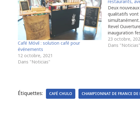
restaurants, av
Deux nouveaux 
qualitatifs vont
simultanément.
Revel Ouvertur
inauguration fe
Caro et Marieke
23 octobre, 20
Café Móvil : solution café pour
Revel, et elles 
Dans "Noticias
événements
Café, P'tit déje
12 octobre, 2021
Goûter & Bar &
Dans "Noticias"
Étiquettes:
CAFÉ CHULO
CHAMPIONNAT DE FRANCE DE 