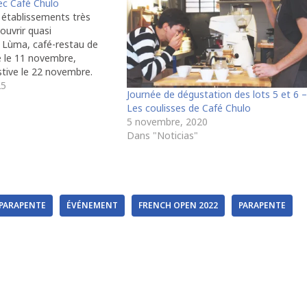
ec Café Chulo
établissements très
 ouvrir quasi
 Lùma, café-restau de
e le 11 novembre,
stive le 22 novembre.
 relance le café-resto de
25
Journée de dégustation des lots 5 et 6 –
ont choisi Café Chulo.
"
Les coulisses de Café Chulo
uner, Repas du midi,
5 novembre, 2020
 Co de 8h à…
Dans "Noticias"
PARAPENTE
ÉVÉNEMENT
FRENCH OPEN 2022
PARAPENTE