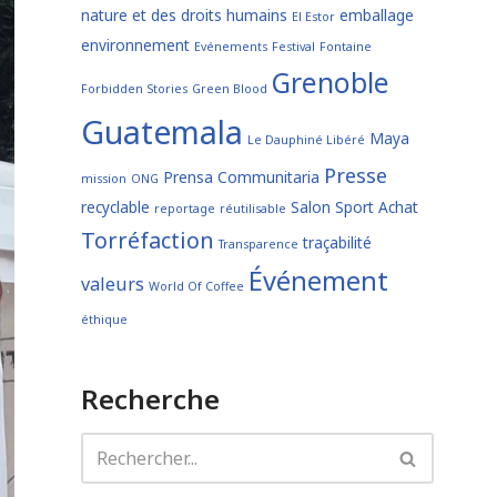
nature et des droits humains
emballage
El Estor
environnement
Evénements
Festival
Fontaine
Grenoble
Forbidden Stories
Green Blood
Guatemala
Maya
Le Dauphiné Libéré
Presse
Prensa Communitaria
mission
ONG
recyclable
Salon
Sport Achat
reportage
réutilisable
Torréfaction
traçabilité
Transparence
Événement
valeurs
World Of Coffee
éthique
Recherche