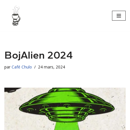
Aller
au
contenu
BojAlien 2024
par
Café Chulo
24 mars, 2024