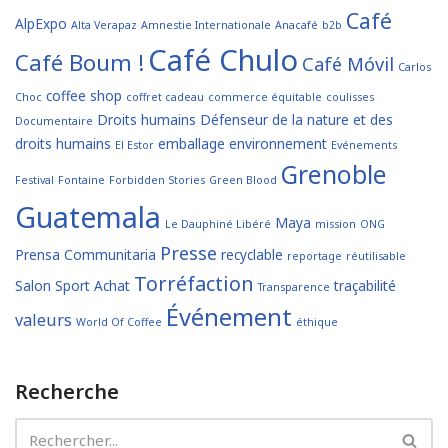
Café
AlpExpo
Alta Verapaz
Amnestie Internationale
Anacafé
b2b
Café Chulo
Café Boum !
Café Móvil
Carlos
coffee shop
Choc
coffret cadeau
commerce équitable
coulisses
Droits humains
Défenseur de la nature et des
Documentaire
droits humains
emballage
environnement
El Estor
Evénements
Grenoble
Festival
Fontaine
Forbidden Stories
Green Blood
Guatemala
Maya
Le Dauphiné Libéré
mission
ONG
Presse
Prensa Communitaria
recyclable
reportage
réutilisable
Torréfaction
Salon
Sport Achat
traçabilité
Transparence
Événement
valeurs
World Of Coffee
éthique
Recherche