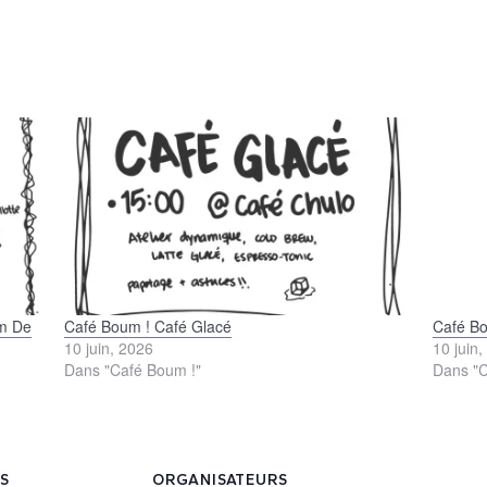
um De
Café Boum ! Café Glacé
Café Bo
10 juin, 2026
10 juin
Dans "Café Boum !"
Dans "C
LS
ORGANISATEURS