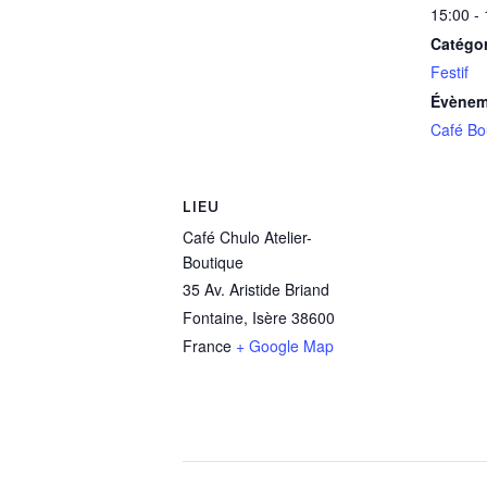
15:00 -
Catégo
Festif
Évènem
Café Bo
LIEU
Café Chulo Atelier-
Boutique
35 Av. Aristide Briand
Fontaine
,
Isère
38600
France
+ Google Map