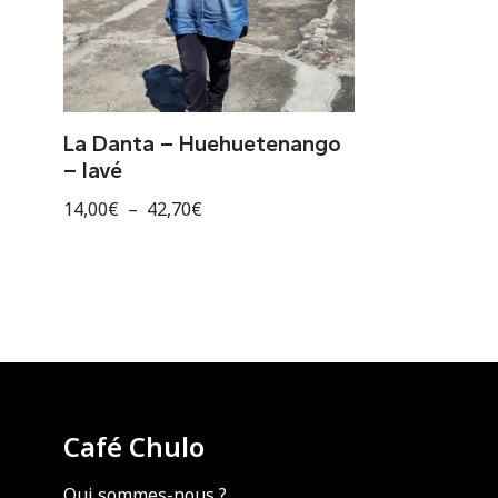
La Danta – Huehuetenango
– lavé
14,00
€
–
42,70
€
Café Chulo
Qui sommes-nous ?