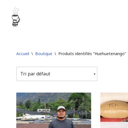
Aller
au
contenu
Accueil
\
Boutique
\
Produits identifiés “Huehuetenango”