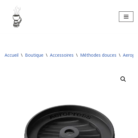
Aller
au
contenu
Accueil
\
Boutique
\
Accessoires
\
Méthodes douces
\
Aeropr