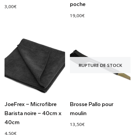
poche
3,00
€
19,00
€
RUPTURE DE STOCK
JoeFrex – Microfibre
Brosse Pallo pour
Barista noire – 40cm x
moulin
40cm
13,50
€
4,50
€