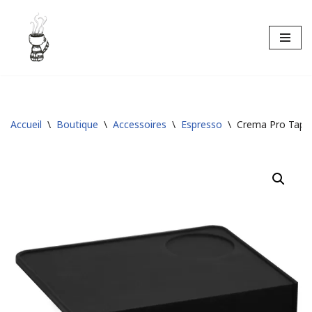
Aller
au
contenu
Accueil
\
Boutique
\
Accessoires
\
Espresso
\
Crema Pro Tapis