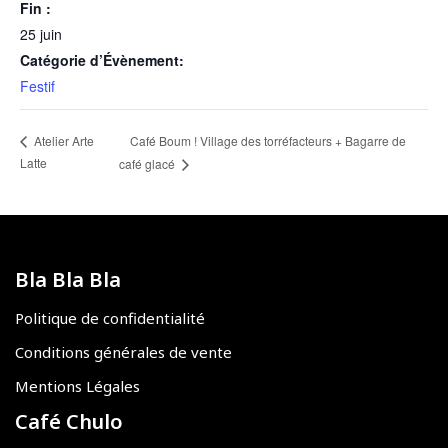
Fin :
25 juin
Catégorie d’Évènement:
Festif
Café Boum ! Village des torréfacteurs + Bagarre de
Atelier Arte
Latte
café glacé
Bla Bla Bla
Politique de confidentialité
Conditions générales de vente
Mentions Légales
Café Chulo