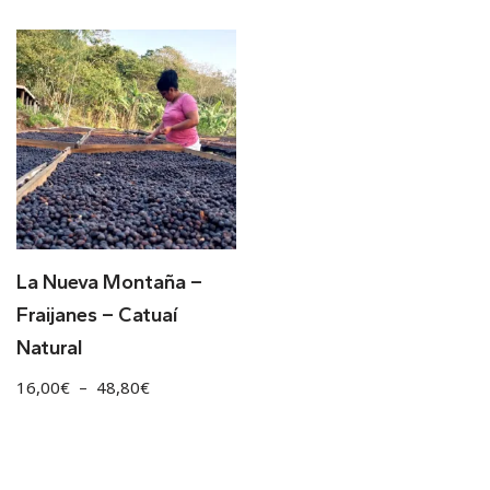
La Nueva Montaña –
Fraijanes – Catuaí
Natural
16,00
€
–
48,80
€