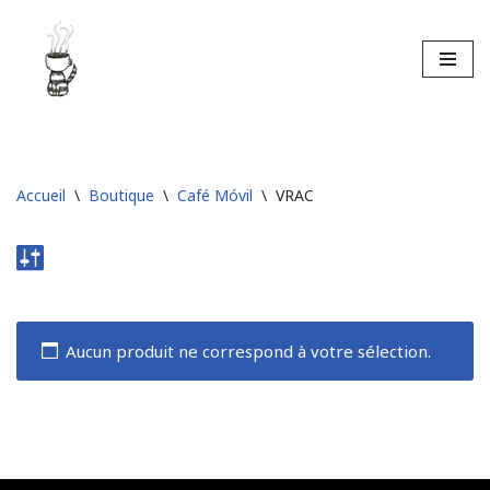
Aller
au
contenu
Accueil
\
Boutique
\
Café Móvil
\
VRAC
Aucun produit ne correspond à votre sélection.