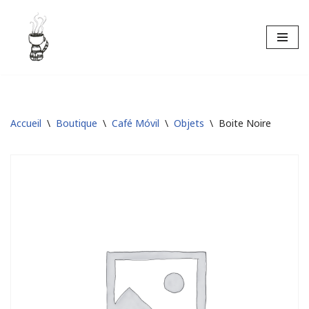
Aller
au
contenu
Accueil
\
Boutique
\
Café Móvil
\
Objets
\
Boite Noire