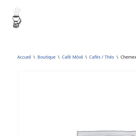
Aller
au
contenu
Accueil
\
Boutique
\
Café Móvil
\
Cafés / Thés
\
Chemex 