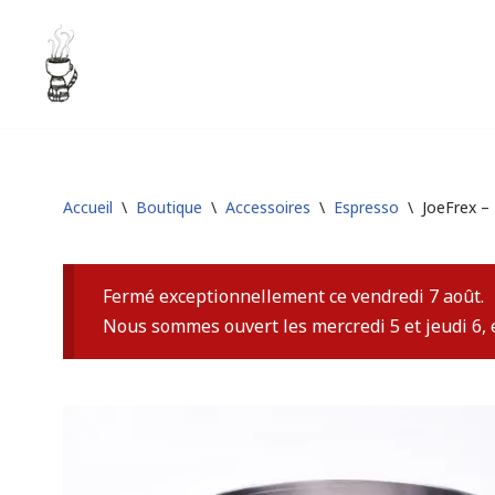
Aller
au
contenu
Accueil
\
Boutique
\
Accessoires
\
Espresso
\
JoeFrex – 
Fermé exceptionnellement ce vendredi 7 août.
Nous sommes ouvert les mercredi 5 et jeudi 6, 