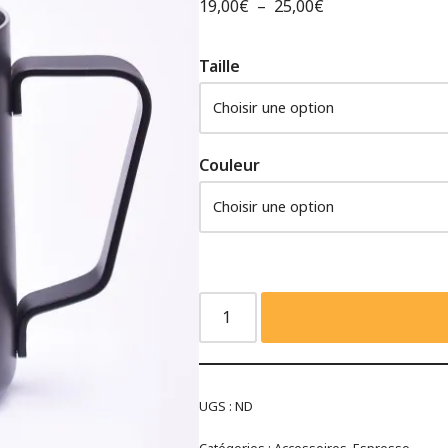
19,00
€
–
25,00
€
Taille
Couleur
UGS :
ND
Catégories :
Accessoires
,
Espresso