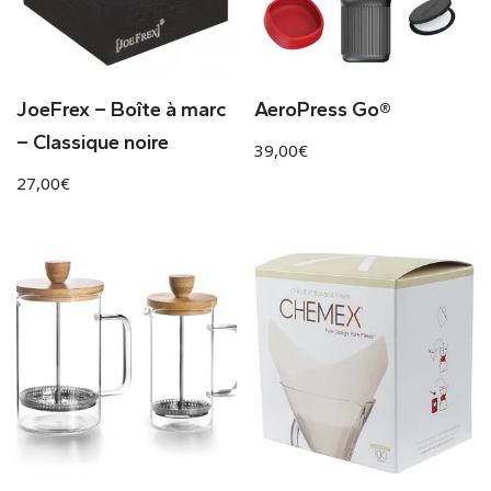
JoeFrex – Boîte à marc
AeroPress Go®
– Classique noire
39,00
€
27,00
€